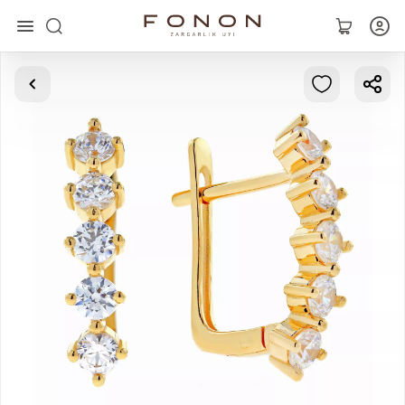
Главная
Коллекции
Кольца
Серьги
Браслеты
Кулоны
Цепочки