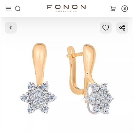
Главная
Коллекции
Кольца
Серьги
Браслеты
Кулоны
Цепочки