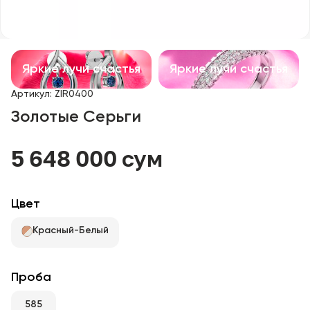
Детские изделия
Изделия с драгоценными камнями
Яркие лучи счастья
Яркие лучи счастья
Аксессуары
Артикул
:
ZIR0400
Золотые Серьги
Все
5 648 000 сум
О нас
Найти магазин
Цвет
Избранное
Красный-Белый
+998 71 205 22 22
Проба
585