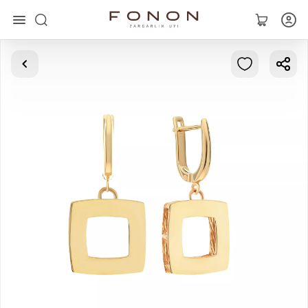
Главная
Коллекции
Кольца
Серьги
Браслеты
Кулоны
Цепочки