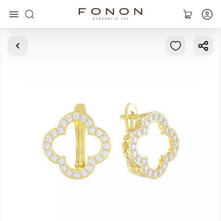
Главная
Коллекции
Кольца
Серьги
Браслеты
Кулоны
Цепочки