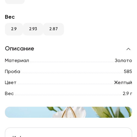
RU
ENG
UZ
Вес
2.9
2.93
2.87
Описание
Материал
Золото
Проба
585
Цвет
Желтый
Вес
2.9 г