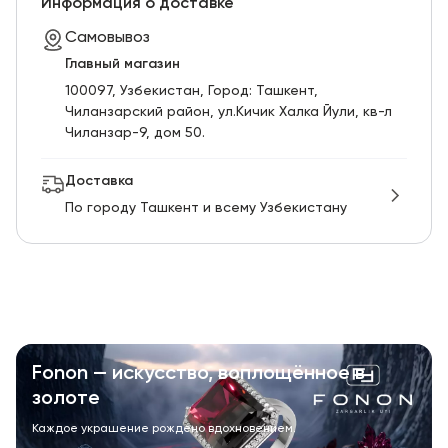
Информация о доставке
Самовывоз
Главный магазин
100097, Узбекистан, Город: Ташкент,
Чиланзарский pайон, ул.Кичик Халка Йули, кв-л
Чиланзар-9, дом 50.
Доставка
По городу Ташкент и всему Узбекистану
Fonon — искусство, воплощённое в
золоте
Каждое украшение рождено вдохновением.