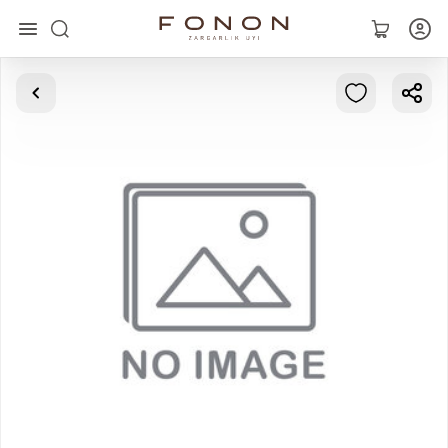
Главная
Коллекции
Кольца
Серьги
Браслеты
Кулоны
Цепочки