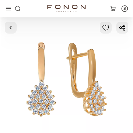
Главная
Коллекции
Кольца
Серьги
Браслеты
Кулоны
Цепочки