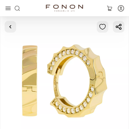
Главная
Коллекции
Кольца
Серьги
Браслеты
Кулоны
Цепочки