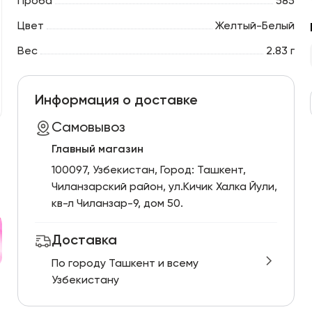
Проба
585
Цвет
Желтый-Белый
Вес
2.83 г
Информация о доставке
Самовывоз
Главный магазин
100097, Узбекистан, Город: Ташкент,
Чиланзарский pайон, ул.Кичик Халка Йули,
кв-л Чиланзар-9, дом 50.
Доставка
По городу Ташкент и всему
Узбекистану