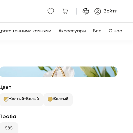
|
Войти
драгоценными камнями
Аксессуары
Все
О нас
Цвет
Желтый-Белый
Желтый
Проба
585