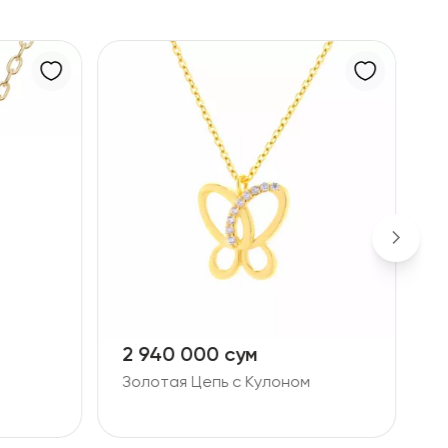
2 940 000 сум
1
Золотая Цепь с Кулоном
Б
Ц