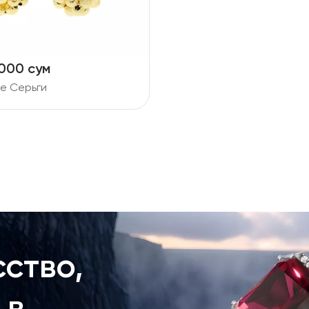
 000 сум
е Серьги
ство,