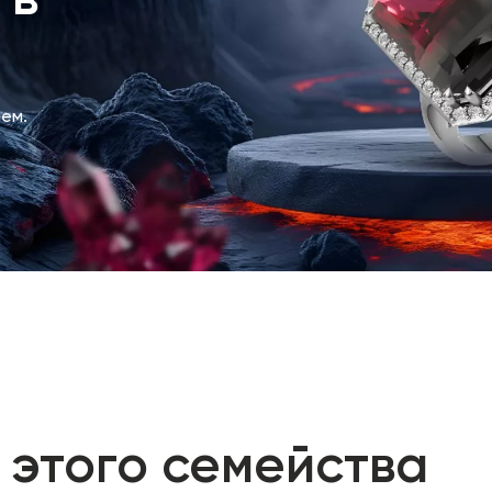
 в
ем.
 этого семейства