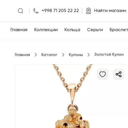
|
|
+998 71 205 22 22
Найти магазин
Главная
Главная
Коллекции
Кольца
Серьги
Брасле
Коллекции
Золотой Кулон
Главная
Каталог
Кулоны
Кольца
Серьги
Браслеты
Кулоны
Цепочки