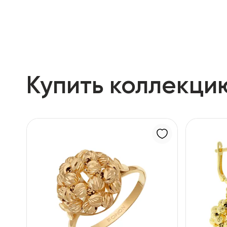
RU
ENG
UZ
Купить коллекци