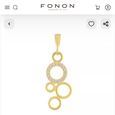
Главная
Коллекции
Кольца
Серьги
Браслеты
Кулоны
Цепочки