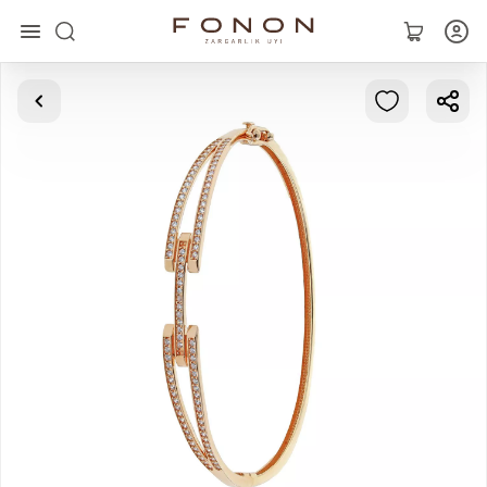
Главная
Коллекции
Кольца
Серьги
Браслеты
Кулоны
Цепочки