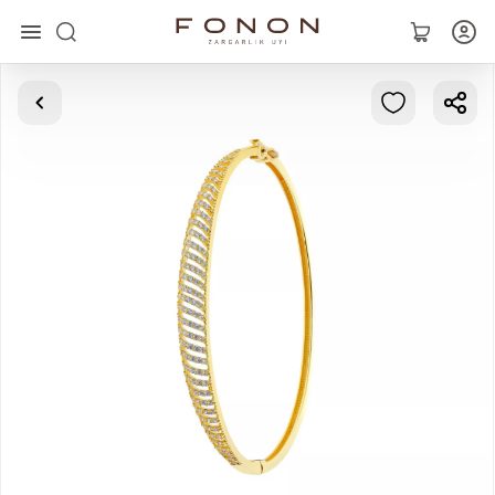
Главная
Коллекции
Кольца
Серьги
Браслеты
Кулоны
Цепочки