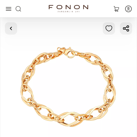
Главная
Коллекции
Кольца
Серьги
Браслеты
Кулоны
Цепочки