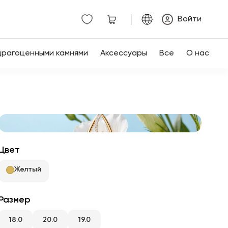
|
Войти
драгоценными камнями
Аксессуары
Все
О нас
Цвет
Желтый
Размер
18.0
20.0
19.0