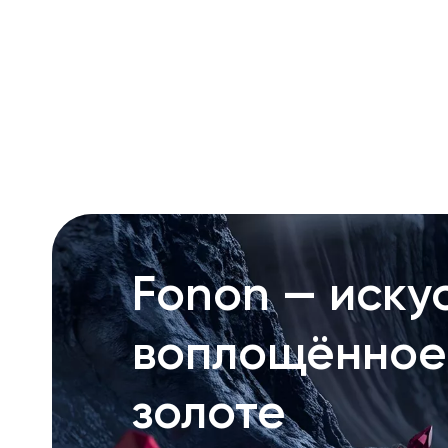
RU
ENG
UZ
Fonon — искус
воплощённое
золоте