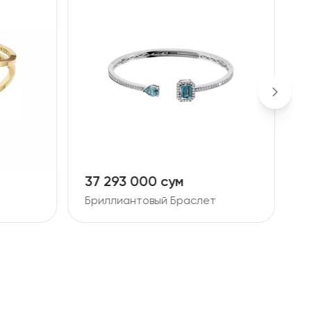
37 293 000 сум
9
Бриллиантовый Браслет
Б