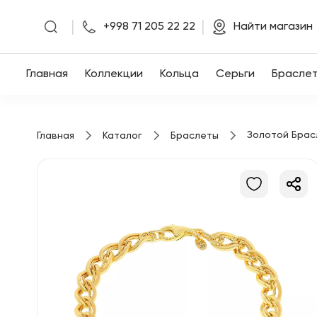
|
|
+998 71 205 22 22
Найти магазин
Главная
Главная
Коллекции
Кольца
Серьги
Брасле
Коллекции
Золотой Брас
Главная
Каталог
Браслеты
Кольца
Серьги
Браслеты
Кулоны
Цепочки