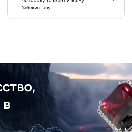
По городу Ташкент и всему
Узбекистану
ство,
 в