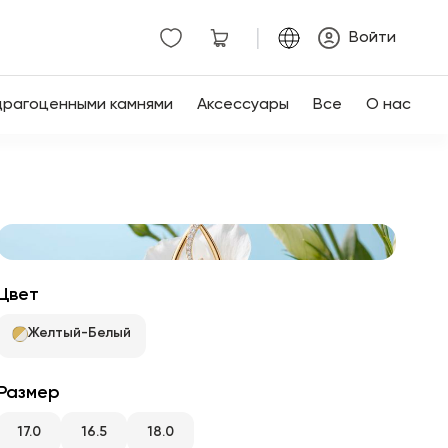
|
Войти
драгоценными камнями
Аксессуары
Все
О нас
Цвет
Желтый-Белый
Размер
17.0
16.5
18.0