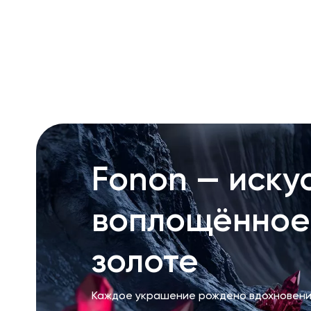
RU
ENG
UZ
Fonon — искус
воплощённое
золоте
Каждое украшение рождено вдохновени