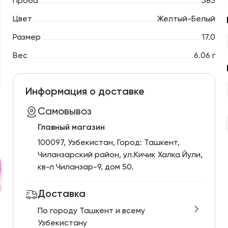
Проба
585
Цвет
Желтый-Белый
Размер
17.0
Вес
6.06 г
Информация о доставке
Самовывоз
Главный магазин
100097, Узбекистан, Город: Ташкент,
Чиланзарский pайон, ул.Кичик Халка Йули,
кв-л Чиланзар-9, дом 50.
Доставка
По городу Ташкент и всему
Узбекистану