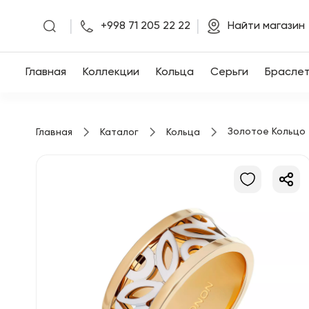
|
|
+998 71 205 22 22
Найти магазин
Главная
Главная
Коллекции
Кольца
Серьги
Брасле
Коллекции
Золотое Кольцо
Главная
Каталог
Кольца
Кольца
Серьги
Браслеты
Кулоны
Цепочки