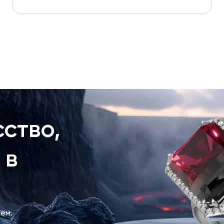
ство,
 в
ем.