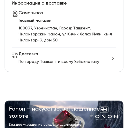
RU
ENG
UZ
Информация о доставке
Самовывоз
Главный магазин
100097, Узбекистан, Город: Ташкент,
Чиланзарский pайон, ул.Кичик Халка Йули, кв-л
Чиланзар-9, дом 50.
Доставка
По городу Ташкент и всему Узбекистану
Fonon — искусство, воплощённое в
золоте
Каждое украшение рождено вдохновением.