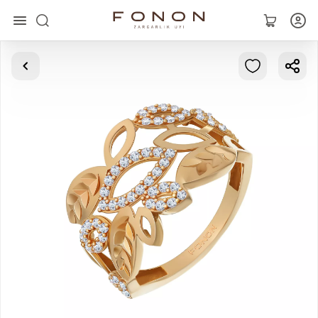
Главная
Коллекции
Кольца
Серьги
Браслеты
Кулоны
Цепочки