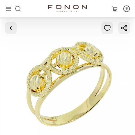
Главная
Коллекции
Кольца
Серьги
Браслеты
Кулоны
Цепочки