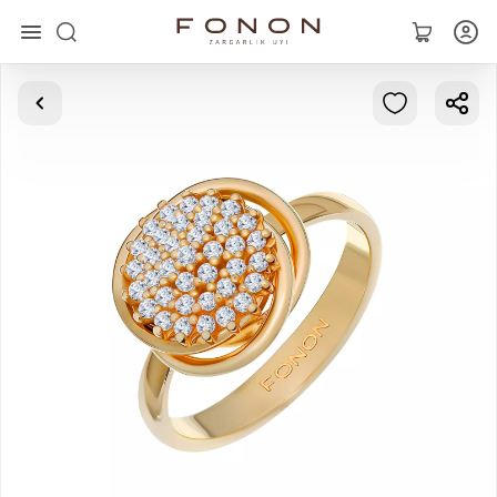
Главная
Коллекции
Кольца
Серьги
Браслеты
Кулоны
Цепочки