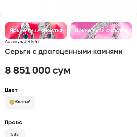
Детские изделия
Изделия с драгоценными камнями
Яркие лучи счастья
Яркие лучи счастья
Аксессуары
Артикул
:
ZIR1447
Серьги с драгоценными камнями
Все
8 851 000 сум
О нас
Найти магазин
Цвет
Избранное
Желтый
+998 71 205 22 22
Проба
585