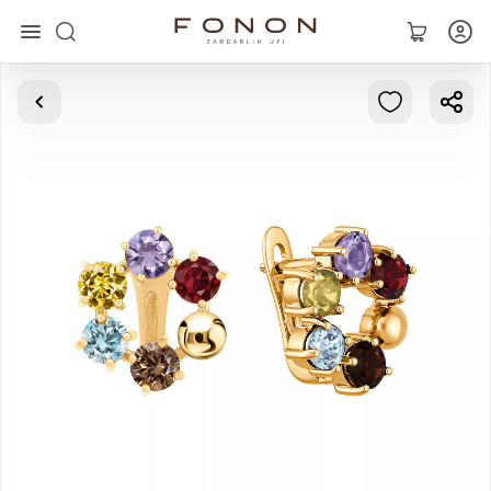
Главная
Коллекции
Кольца
Серьги
Браслеты
Кулоны
Цепочки