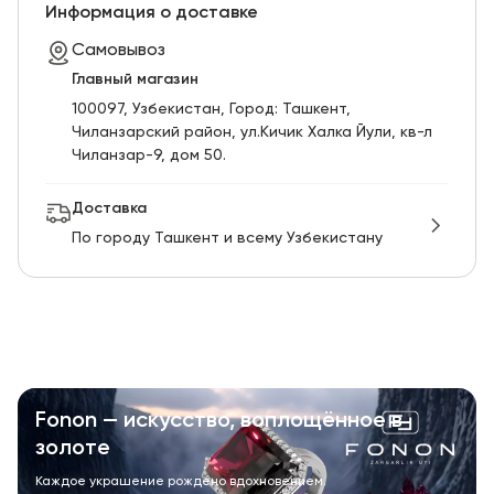
RU
ENG
UZ
Информация о доставке
Самовывоз
Главный магазин
100097, Узбекистан, Город: Ташкент,
Чиланзарский pайон, ул.Кичик Халка Йули, кв-л
Чиланзар-9, дом 50.
Доставка
По городу Ташкент и всему Узбекистану
Fonon — искусство, воплощённое в
золоте
Каждое украшение рождено вдохновением.