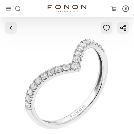
Главная
Коллекции
Кольца
Серьги
Браслеты
Кулоны
Цепочки