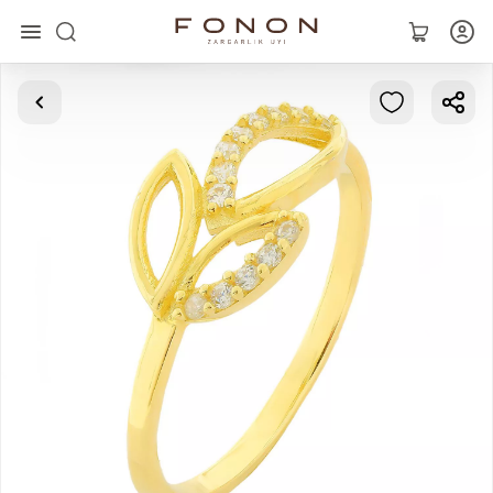
Главная
Коллекции
Кольца
Серьги
Браслеты
Кулоны
Цепочки