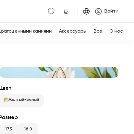
|
Войти
драгоценными камнями
Аксессуары
Все
О нас
Цвет
Желтый-Белый
Размер
17.5
18.0