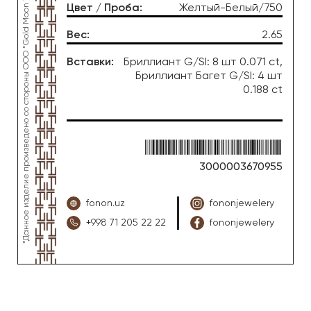
*Данное изделие произведено со стороны OOO “Gold Moon Tashkent”, ювелирный завод “FONON zargarlik uyi”
Цвет / Проба
:
Желтый-Белый/750
Вес
:
2.65
Вставки
:
Бриллиант G/SI: 8 шт 0.071 ct,
Бриллиант Багет G/SI: 4 шт
0.188 ct
3000003670955
fonon.uz
fononjewelery
+998 71 205 22 22
fononjewelery