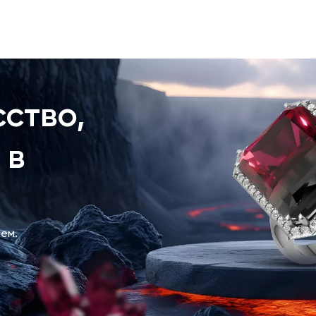
ство,
 в
ем.