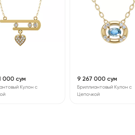
 000 сум
2 940 000 сум
антовый Кулон с
Золотая Цепь с Кулоном
ой