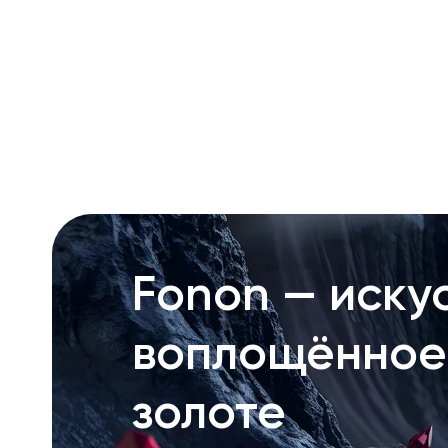
RU
ENG
UZ
Fonon — искус
воплощённое
золоте