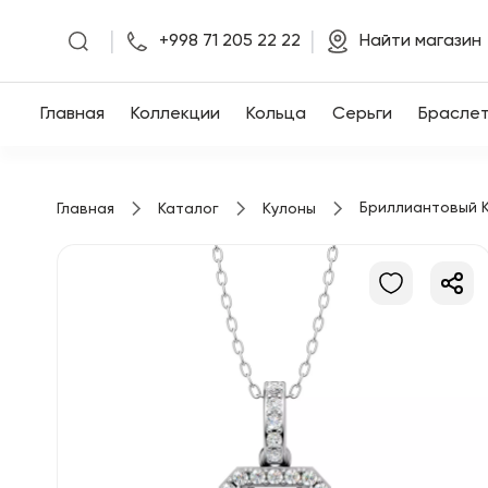
|
|
+998 71 205 22 22
Найти магазин
Главная
Главная
Коллекции
Кольца
Серьги
Брасле
Коллекции
Бриллиантовый К
Главная
Каталог
Кулоны
Кольца
Серьги
Браслеты
Кулоны
Цепочки