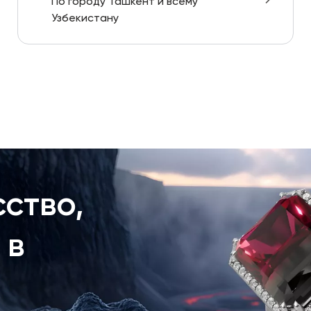
По городу Ташкент и всему
Узбекистану
ство,
 в