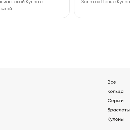
антовый Кулон с
Золотая Цепь с Кулоном
ой
Все
Кольца
Серьги
Браслеты
Кулоны