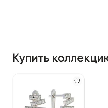
RU
ENG
UZ
Купить коллекци