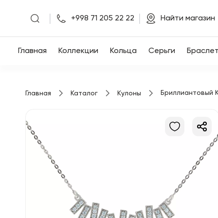
|
|
+998 71 205 22 22
Найти магазин
Главная
Главная
Коллекции
Кольца
Серьги
Брасле
Коллекции
Бриллиантовый К
Главная
Каталог
Кулоны
Кольца
Серьги
Браслеты
Кулоны
Цепочки