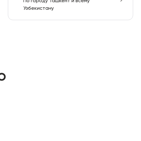
По городу Ташкент и всему
Узбекистану
ю