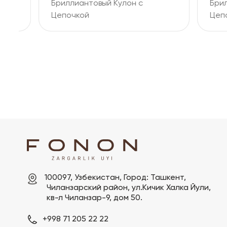
Бриллиантовый Кулон с
Брилли
Цепочкой
Цепочк
100097, Узбекистан, Город: Ташкент,

 Чиланзарский pайон, ул.Кичик Халка Йули,

 кв-л Чиланзар-9, дом 50.
+998 71 205 22 22