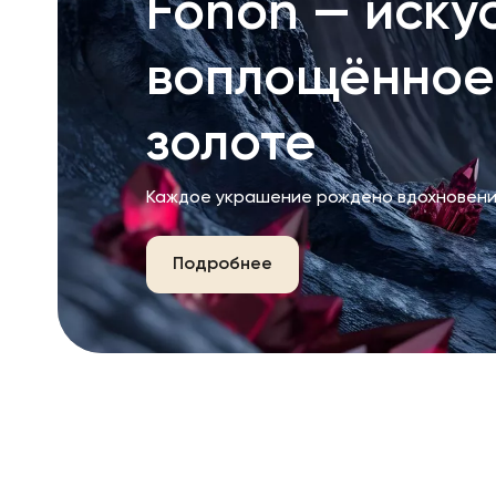
Fonon — искус
воплощённое
золоте
Каждое украшение рождено вдохновени
Подробнее