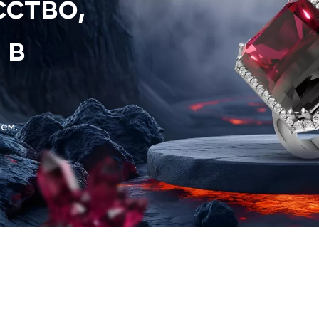
ство,
 в
ем.