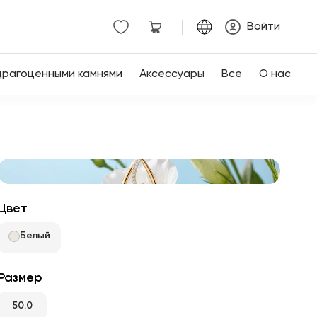
|
Войти
драгоценными камнями
Аксессуары
Все
О нас
Цвет
Белый
Размер
50.0