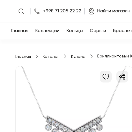
|
|
+998 71 205 22 22
Найти магазин
Главная
Главная
Коллекции
Кольца
Серьги
Брасле
Коллекции
Бриллиантовый К
Главная
Каталог
Кулоны
Кольца
Серьги
Браслеты
Кулоны
Цепочки