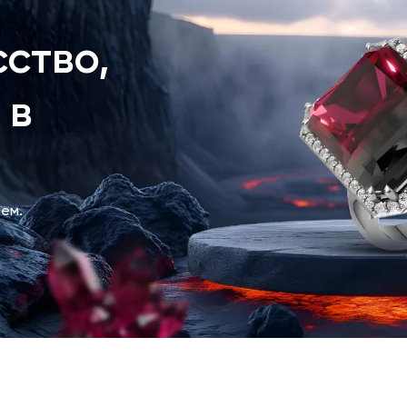
ство,
 в
ем.