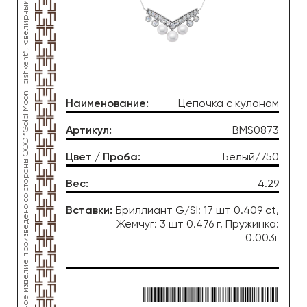
*Данное изделие произведено со стороны OOO “Gold Moon Tashkent”, ювелирный завод “FONON zargarlik uyi”
Наименование
:
Цепочка с кулоном
Артикул
:
BMS0873
Цвет / Проба
:
Белый/750
Вес
:
4.29
Вставки
:
Бриллиант G/SI: 17 шт 0.409 ct,
Жемчуг: 3 шт 0.476 г, Пружинка:
0.003г