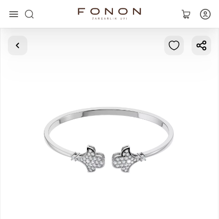
Главная
Коллекции
Кольца
Серьги
Браслеты
Кулоны
Цепочки