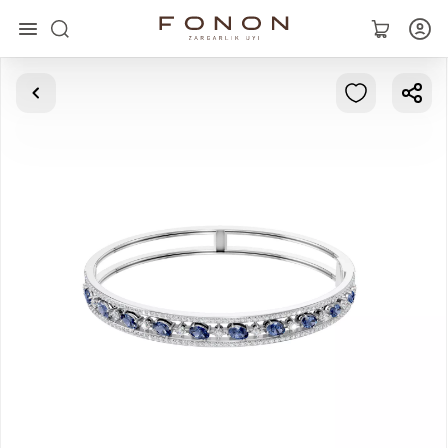
Главная
Коллекции
Кольца
Серьги
Браслеты
Кулоны
Цепочки