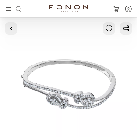
Главная
Коллекции
Кольца
Серьги
Браслеты
Кулоны
Цепочки