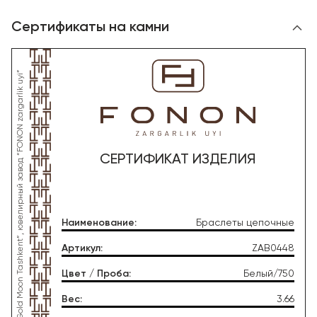
Сертификаты на камни
*Данное изделие произведено со стороны OOO “Gold Moon Tashkent”, ювелирный завод “FONON zargarlik uyi”
СЕРТИФИКАТ ИЗДЕЛИЯ
Наименование
:
Браслеты цепочные
Артикул
:
ZAB0448
Цвет / Проба
:
Белый/750
Вес
:
3.66