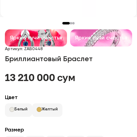
Детские изделия
Изделия с драгоценными камнями
Аксессуары
Яркие лучи счастья
Яркие лучи счастья
Артикул
:
ZAB0448
Все
Бриллиантовый Браслет
О нас
13 210 000 сум
Найти магазин
Цвет
Избранное
Белый
Желтый
+998 71 205 22 22
Размер