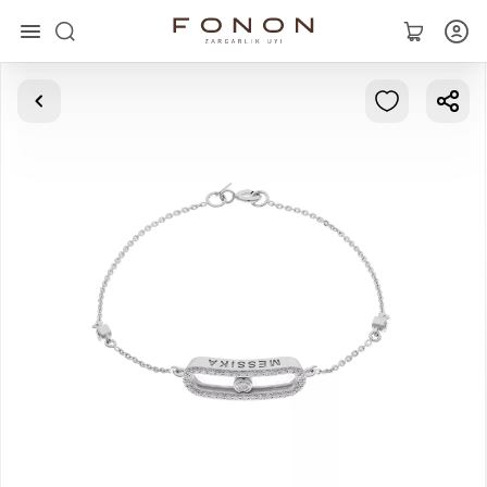
Главная
Коллекции
Кольца
Серьги
Браслеты
Кулоны
Цепочки