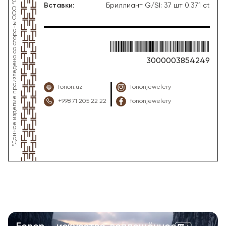
Вставки
:
Бриллиант G/SI: 37 шт 0.371 ct
3000003854249
fonon.uz
fononjewelery
+998 71 205 22 22
fononjewelery