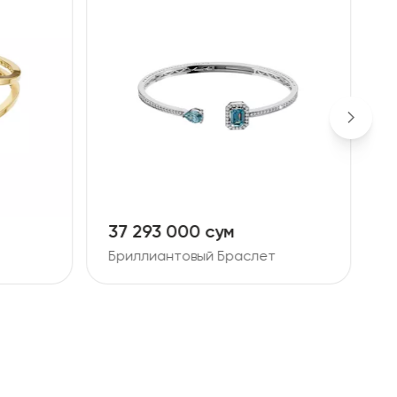
37 293 000 сум
9
Бриллиантовый Браслет
Б