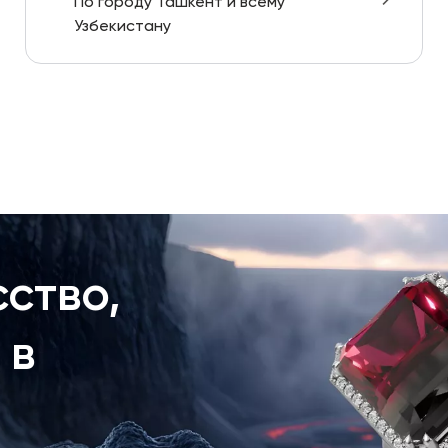
По городу Ташкент и всему
Узбекистану
ство,
 в