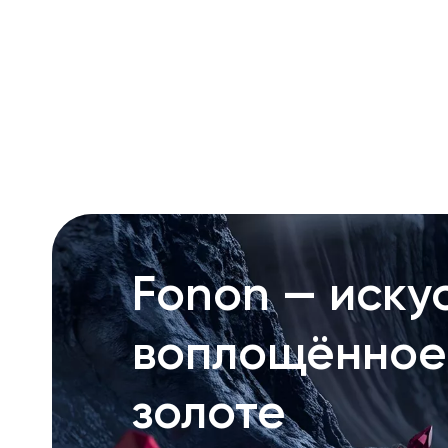
RU
ENG
UZ
Fonon — искус
воплощённое
золоте