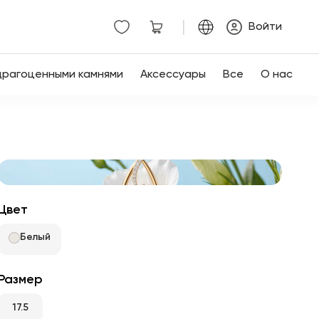
|
Войти
драгоценными камнями
Аксессуары
Все
О нас
Цвет
Белый
Размер
17.5