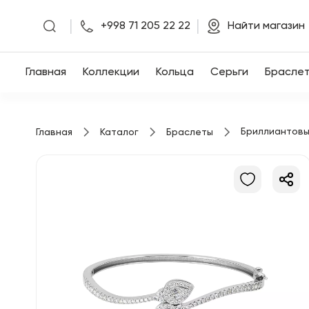
|
|
+998 71 205 22 22
Найти магазин
Главная
Главная
Коллекции
Кольца
Серьги
Брасле
Коллекции
Бриллиантовы
Главная
Каталог
Браслеты
Кольца
Серьги
Браслеты
Кулоны
Цепочки