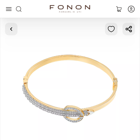
Главная
Коллекции
Кольца
Серьги
Браслеты
Кулоны
Цепочки