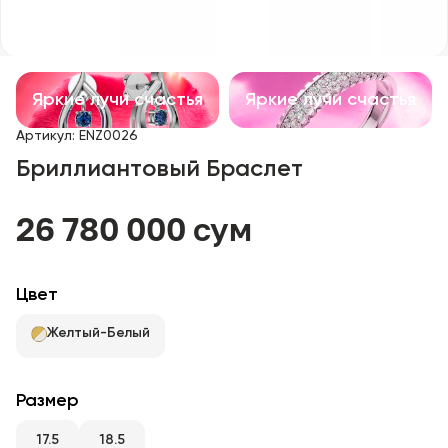
Детские изделия
Изделия с драгоценными камнями
Яркие лучи счастья
Яркие лучи счастья
Аксессуары
Артикул
:
ENZ0026
Бриллиантовый Браслет
Все
26 780 000 сум
О нас
Найти магазин
Цвет
Избранное
Желтый-Белый
+998 71 205 22 22
Размер
17.5
18.5