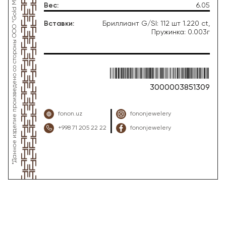
*Данное изделие произведено со стороны OOO “Gold Moon Tashkent”, ювелирный завод “FONON zargarlik uyi”
Вес
:
6.05
Вставки
:
Бриллиант G/SI: 112 шт 1.220 ct,
Пружинка: 0.003г
3000003851309
fonon.uz
fononjewelery
+998 71 205 22 22
fononjewelery