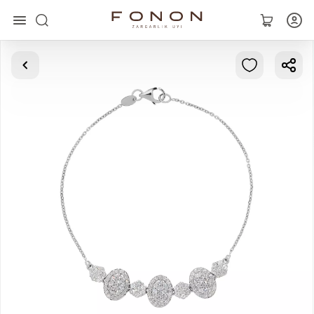
Главная
Коллекции
Кольца
Серьги
Браслеты
Кулоны
Цепочки