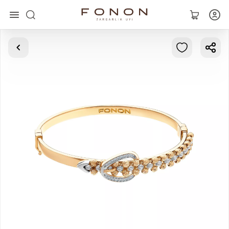
Главная
Коллекции
Кольца
Серьги
Браслеты
Кулоны
Цепочки