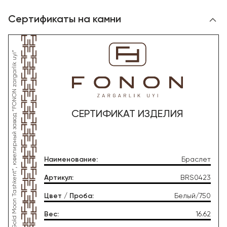
Сертификаты на камни
*Данное изделие произведено со стороны OOO “Gold Moon Tashkent”, ювелирный завод “FONON zargarlik uyi”
СЕРТИФИКАТ ИЗДЕЛИЯ
Наименование
:
Браслет
Артикул
:
BRS0423
Цвет / Проба
:
Белый/750
Вес
:
16.62