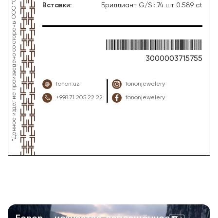
Вставки
:
Бриллиант G/SI: 74 шт 0.589 ct
3000003715755
fonon.uz
fononjewelery
+998 71 205 22 22
fononjewelery