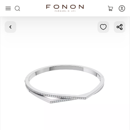
Главная
Коллекции
Кольца
Серьги
Браслеты
Кулоны
Цепочки