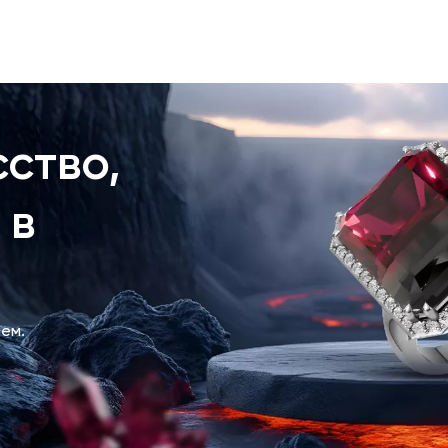
ство,
 в
ем.