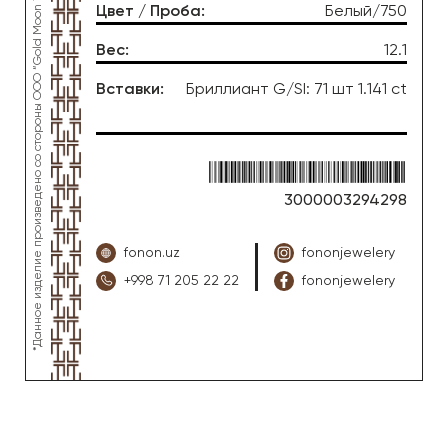
*Данное изделие произведено со стороны OOO “Gold Moon Tashkent”, ювелирный завод “FONON zargarlik uyi”
Цвет / Проба
:
Белый/750
Вес
:
12.1
Вставки
:
Бриллиант G/SI: 71 шт 1.141 ct
3000003294298
fonon.uz
fononjewelery
+998 71 205 22 22
fononjewelery