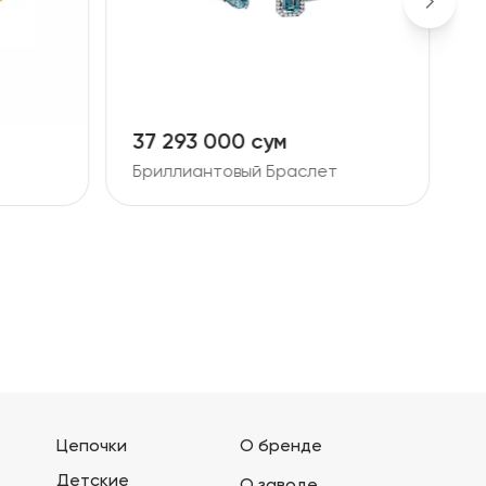
9 061 000 сум
1
Бриллиантовый Браслет
Б
Цепочки
О бренде
Детские