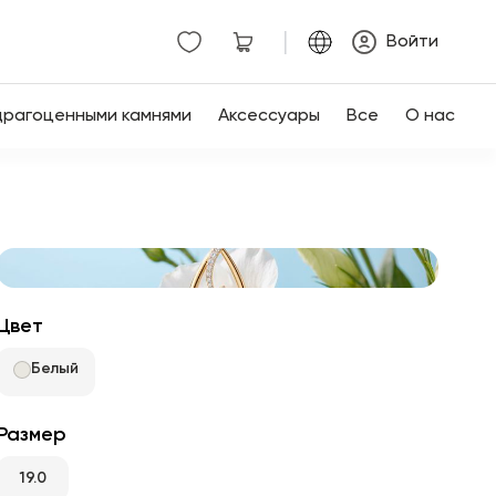
|
Войти
драгоценными камнями
Аксессуары
Все
О нас
Цвет
Белый
Размер
19.0