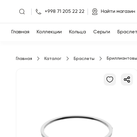
|
|
+998 71 205 22 22
Найти магазин
Главная
Главная
Коллекции
Кольца
Серьги
Брасле
Коллекции
Бриллиантовы
Главная
Каталог
Браслеты
Кольца
Серьги
Браслеты
Кулоны
Цепочки