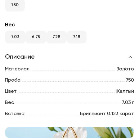
RU
ENG
UZ
750
Вес
7.03
6.75
7.28
7.18
Описание
Материал
Золото
Проба
750
Цвет
Желтый
Вес
7.03 г
Вставка
Бриллиант 0.123 карат