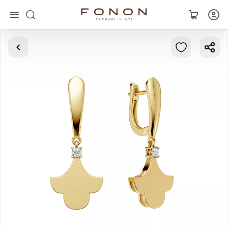
Главная
Коллекции
Кольца
Серьги
Браслеты
Кулоны
Цепочки