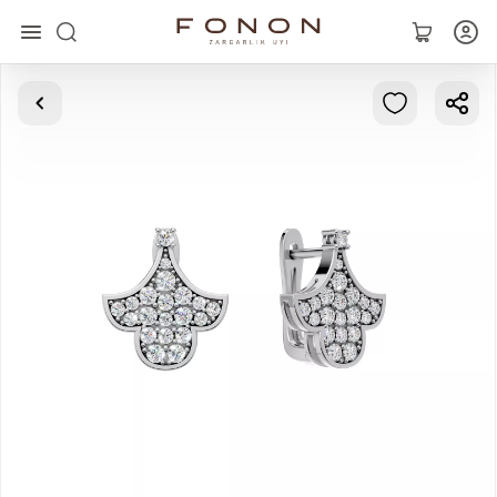
Главная
Коллекции
Кольца
Серьги
Браслеты
Кулоны
Цепочки