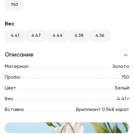
RU
ENG
UZ
750
Вес
4.41
4.47
4.44
4.38
4.36
Описание
Материал
Золото
Проба
750
Цвет
Белый
Вес
4.41 г
Вставка
Бриллиант 0.948 карат