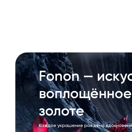
RU
ENG
UZ
Fonon — искус
воплощённое
золоте
Каждое украшение рождено вдохновени