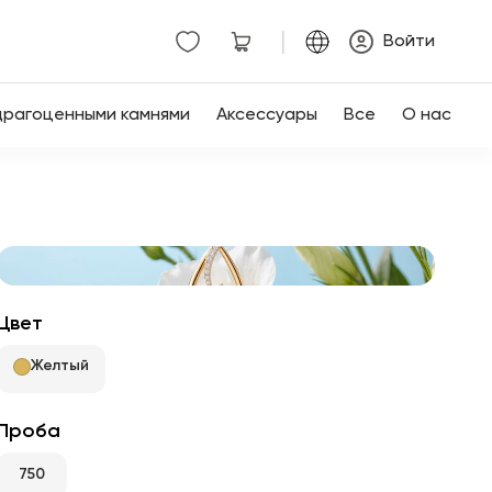
|
Войти
драгоценными камнями
Аксессуары
Все
О нас
Цвет
Желтый
Проба
750