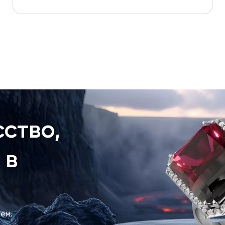
ство,
 в
ем.