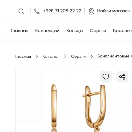
|
|
+998 71 205 22 22
Найти магазин
Главная
Главная
Коллекции
Кольца
Серьги
Брасле
Коллекции
Бриллиантовые 
Главная
Каталог
Серьги
Кольца
Серьги
Браслеты
Кулоны
Цепочки