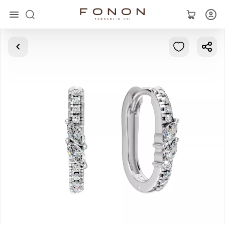
Главная
Коллекции
Кольца
Серьги
Браслеты
Кулоны
Цепочки