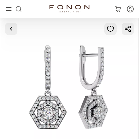
Главная
Коллекции
Кольца
Серьги
Браслеты
Кулоны
Цепочки