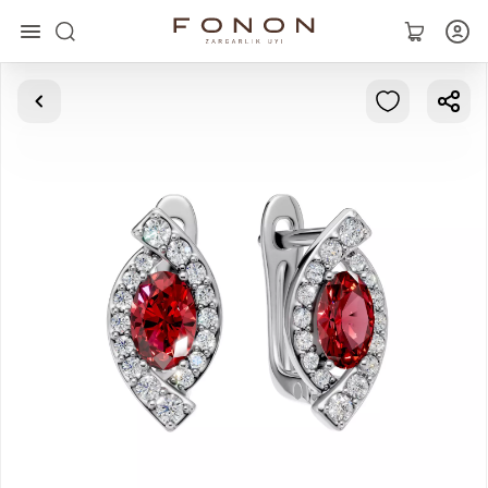
Главная
Коллекции
Кольца
Серьги
Браслеты
Кулоны
Цепочки