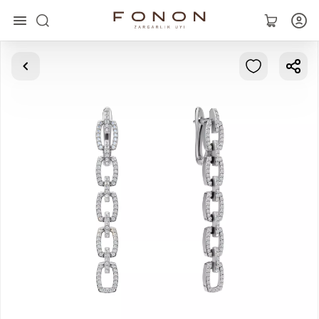
Главная
Коллекции
Кольца
Серьги
Браслеты
Кулоны
Цепочки