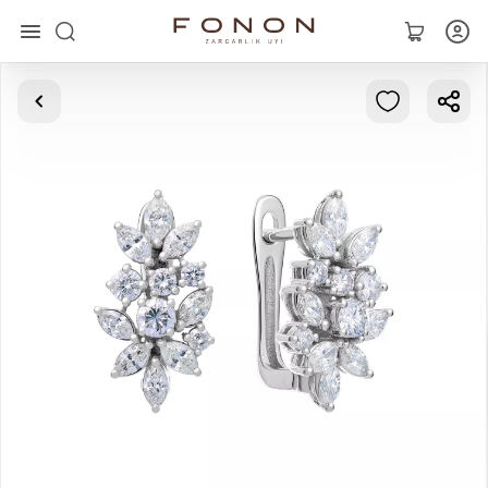
Главная
Коллекции
Кольца
Серьги
Браслеты
Кулоны
Цепочки