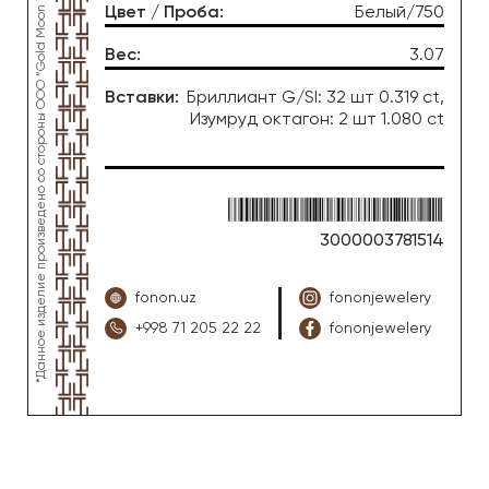
*Данное изделие произведено со стороны OOO “Gold Moon Tashkent”, ювелирный завод “FONON zargarlik uyi”
Цвет / Проба
:
Белый/750
Вес
:
3.07
Вставки
:
Бриллиант G/SI: 32 шт 0.319 ct,
Изумруд октагон: 2 шт 1.080 ct
3000003781514
fonon.uz
fononjewelery
+998 71 205 22 22
fononjewelery