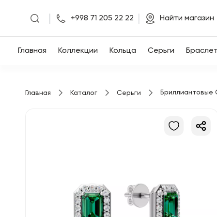
|
|
+998 71 205 22 22
Найти магазин
Главная
Главная
Коллекции
Кольца
Серьги
Брасле
Коллекции
Бриллиантовые 
Главная
Каталог
Серьги
Кольца
Серьги
Браслеты
Кулоны
Цепочки