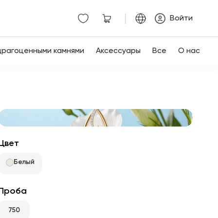
|
Войти
драгоценными камнями
Аксессуары
Все
О нас
Цвет
Белый
Проба
750