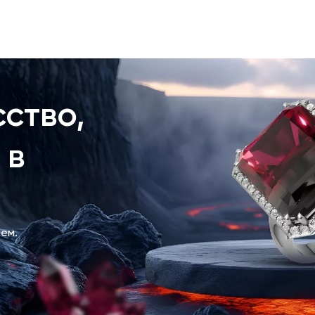
ство,
 в
ем.