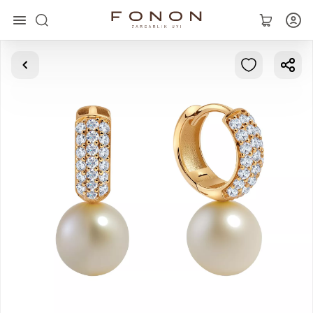
Главная
Коллекции
Кольца
Серьги
Браслеты
Кулоны
Цепочки