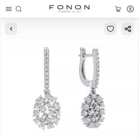
Главная
Коллекции
Кольца
Серьги
Браслеты
Кулоны
Цепочки