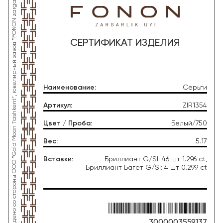
*Данное изделие произведено со стороны OOO “Gold Moon Tashkent”, ювелирный завод “FONON zargarlik uyi”
СЕРТИФИКАТ ИЗДЕЛИЯ
Наименование
:
Серьги
Артикул
:
ZIR1354
Цвет / Проба
:
Белый/750
Вес
:
5.17
Вставки
:
Бриллиант G/SI: 46 шт 1.296 ct,
Бриллиант Багет G/SI: 4 шт 0.299 ct
3000003559137