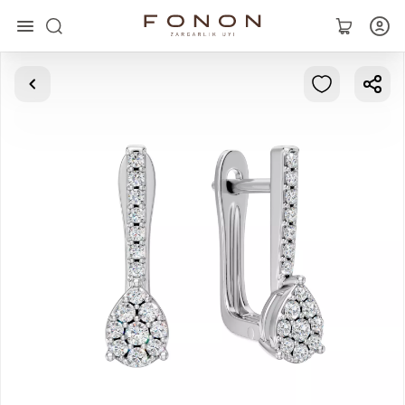
Главная
Коллекции
Кольца
Серьги
Браслеты
Кулоны
Цепочки