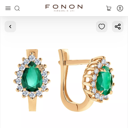
Главная
Коллекции
Кольца
Серьги
Браслеты
Кулоны
Цепочки