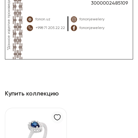
3000002485109
fonon.uz
fononjewelery
+998 71 205 22 22
fononjewelery
Купить коллекцию