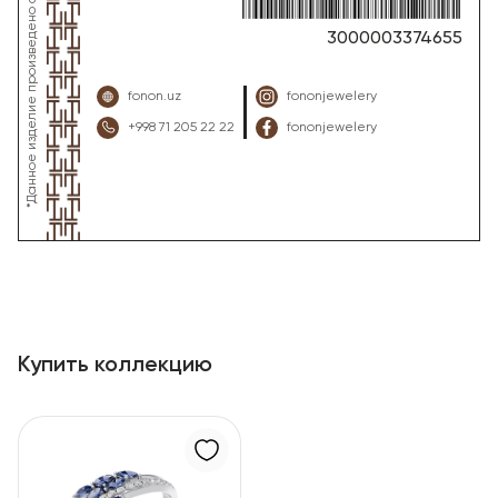
3000003374655
fonon.uz
fononjewelery
+998 71 205 22 22
fononjewelery
Купить коллекцию