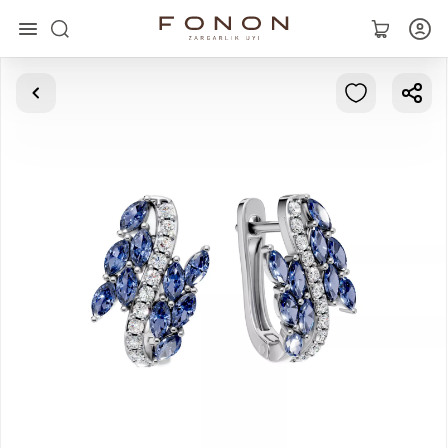
Главная
Коллекции
Кольца
Серьги
Браслеты
Кулоны
Цепочки