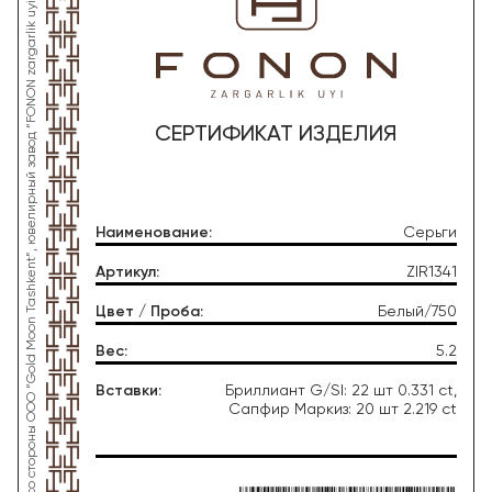
*Данное изделие произведено со стороны OOO “Gold Moon Tashkent”, ювелирный завод “FONON zargarlik uyi”
СЕРТИФИКАТ ИЗДЕЛИЯ
Наименование
:
Серьги
Артикул
:
ZIR1341
Цвет / Проба
:
Белый/750
Вес
:
5.2
Вставки
:
Бриллиант G/SI: 22 шт 0.331 ct,
Сапфир Маркиз: 20 шт 2.219 ct