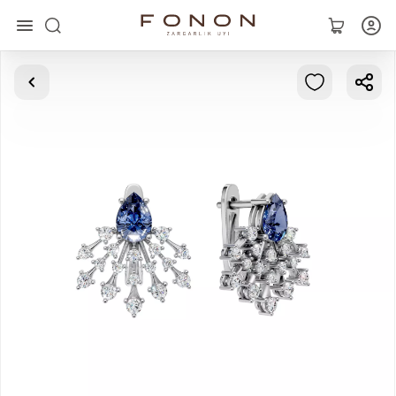
Главная
Коллекции
Кольца
Серьги
Браслеты
Кулоны
Цепочки