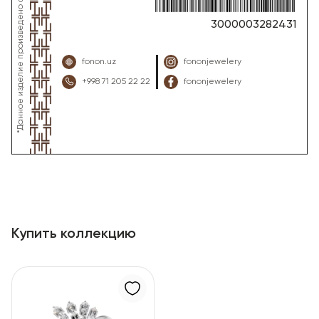
3000003282431
fonon.uz
fononjewelery
+998 71 205 22 22
fononjewelery
Купить коллекцию