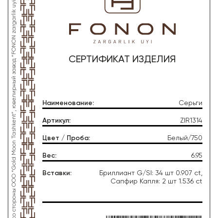
*Данное изделие произведено со стороны OOO “Gold Moon Tashkent”, ювелирный завод “FONON zargarlik uyi”
СЕРТИФИКАТ ИЗДЕЛИЯ
Наименование
:
Серьги
Артикул
:
ZIR1314
Цвет / Проба
:
Белый/750
Вес
:
6.95
Вставки
:
Бриллиант G/SI: 34 шт 0.907 ct,
Сапфир Капля: 2 шт 1.536 ct